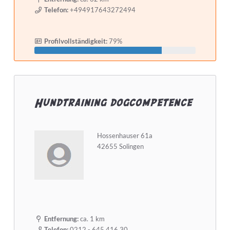
Telefon:
+494917643272494
Profilvollständigkeit:
79%
Hundtraining dogcompetence
Hossenhauser 61a
42655 Solingen
Entfernung:
ca. 1 km
Telefon:
0212 - 645 416 30