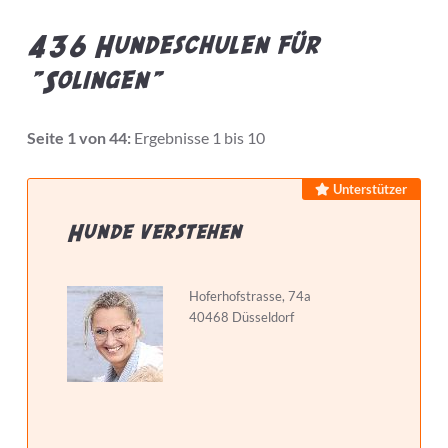
436 Hundeschulen für
"Solingen"
Bietet Leistung
Seite 1 von 44:
Ergebnisse 1 bis 10
Preis pro Stunde max.
Unterstützer
Hunde verstehen
Hundeschule...
Hoferhofstrasse, 74a
40468 Düsseldorf
hat Zertifizierungen
hat Weiterbildungen
macht Hausbesuche