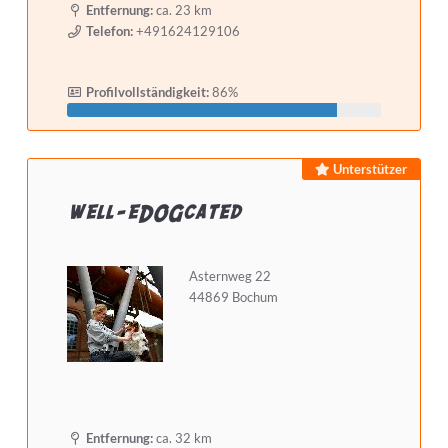
Entfernung:
ca. 23 km
Telefon:
+491624129106
Selbstständig seit mindestens
Profilvollständigkeit:
86%
Detailsuche starten
Unterstützer
well-eDOGcated
Asternweg 22
44869 Bochum
Entfernung:
ca. 32 km