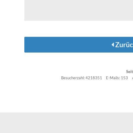
Zurüc
Sei
Besucherzahl: 4218351
E-Mails: 153