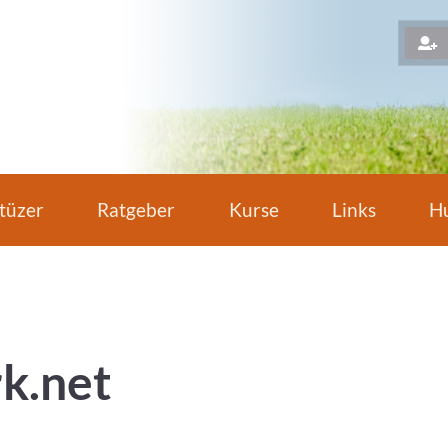
H
tüzer
Ratgeber
Kurse
Links
Hu
k.net