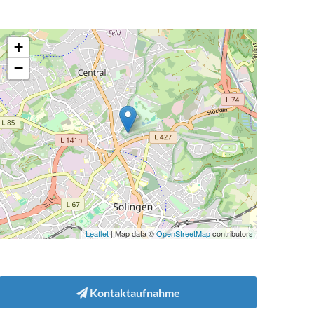
+
−
Leaflet
| Map data ©
OpenStreetMap
contributors
Kontaktaufnahme