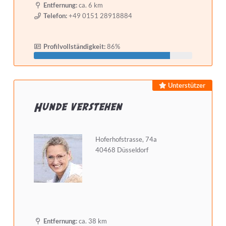
Entfernung:
ca. 6 km
Telefon:
+49 0151 28918884
Selbstständig seit mindestens
Profilvollständigkeit:
86%
Detailsuche starten
Unterstützer
Hunde verstehen
Hoferhofstrasse, 74a
40468 Düsseldorf
Entfernung:
ca. 38 km