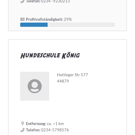
Telefon:
0234 -9230213
Profilvollständigkeit:
29%
Hundeschule König
Hattinger Str 577
44879
Entfernung:
ca. <1 km
Telefon:
0234-5798576