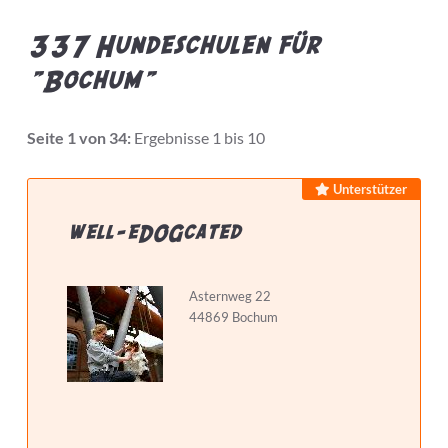
337 Hundeschulen für
"Bochum"
Bietet Leistung
Seite 1 von 34:
Ergebnisse 1 bis 10
Preis pro Stunde max.
Unterstützer
well-eDOGcated
Hundeschule...
Asternweg 22
44869 Bochum
hat Zertifizierungen
hat Weiterbildungen
macht Hausbesuche