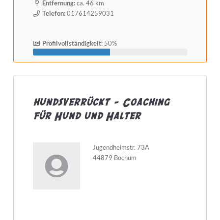
Entfernung:
ca. 46 km
Telefon:
017614259031
Profilvollständigkeit:
50%
hundsverrückt - Coaching
für Hund und Halter
Jugendheimstr. 73A
44879 Bochum