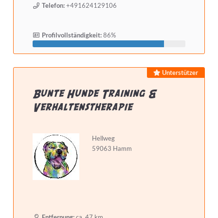
Telefon:
+491624129106
Profilvollständigkeit:
86%
Unterstützer
Bunte Hunde Training &
Verhaltenstherapie
Hellweg
59063 Hamm
Entfernung:
ca. 47 km