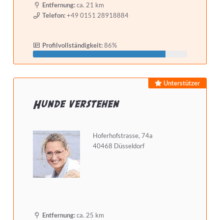
Entfernung:
ca. 21 km
Telefon:
+49 0151 28918884
Selbstständig seit mindestens
Profilvollständigkeit:
86%
Detailsuche starten
Unterstützer
Hunde verstehen
Hoferhofstrasse, 74a
40468 Düsseldorf
Entfernung:
ca. 25 km