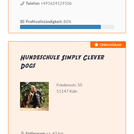
Telefon:
+491624129106
Profilvollständigkeit:
86%
Unterstützer
Hundeschule Simply Clever
Dogs
Friedensstr. 50
51147 Köln
Entfernung:
ca. 42 km