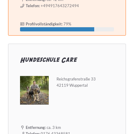
Telefon:
+494917643272494
Profilvollständigkeit:
79%
Hundeschule Care
Reichsgrafenstraße 33
42119 Wuppertal
Entfernung:
ca. 3 km
Telefon:
0176 43368581