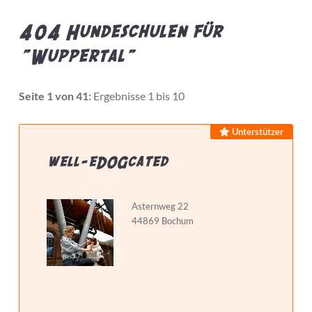
404 Hundeschulen für
"Wuppertal"
Bietet Leistung
Seite 1 von 41:
Ergebnisse 1 bis 10
Preis pro Stunde max.
Unterstützer
well-eDOGcated
Hundeschule...
Asternweg 22
44869 Bochum
hat Zertifizierungen
hat Weiterbildungen
macht Hausbesuche