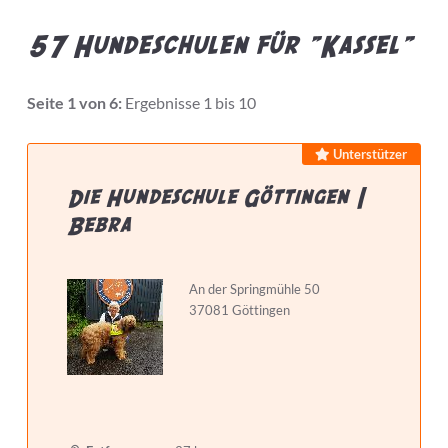
57 Hundeschulen für "Kassel"
Bietet Leistung
Seite 1 von 6:
Ergebnisse 1 bis 10
Unterstützer
Preis pro Stunde max.
Die Hundeschule Göttingen |
Bebra
Hundeschule...
An der Springmühle 50
37081 Göttingen
hat Zertifizierungen
hat Weiterbildungen
macht Hausbesuche