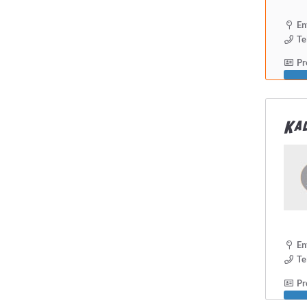
En
Te
Pro
Kal
En
Te
Pro