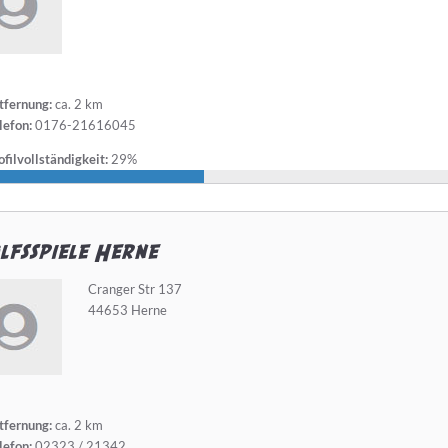
tfernung:
ca. 2 km
lefon:
0176-21616045
filvollständigkeit:
29%
fsspiele Herne
Cranger Str 137
44653 Herne
tfernung:
ca. 2 km
lefon:
02323 / 21342