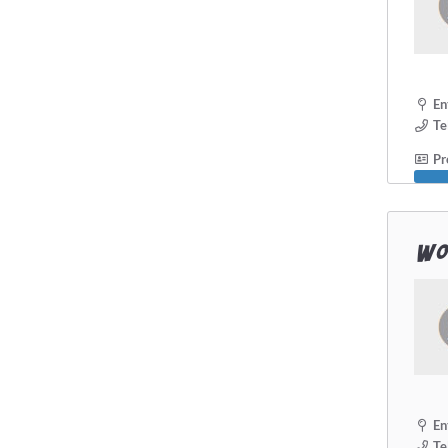
En
Te
Pro
Wol
En
Te