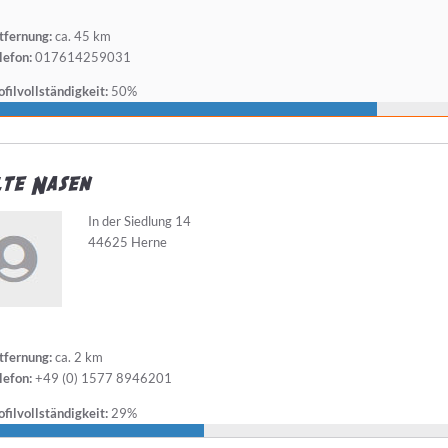
tfernung:
ca. 45 km
lefon:
017614259031
filvollständigkeit:
50%
te Nasen
In der Siedlung 14
44625 Herne
tfernung:
ca. 2 km
lefon:
+49 (0) 1577 8946201
filvollständigkeit:
29%