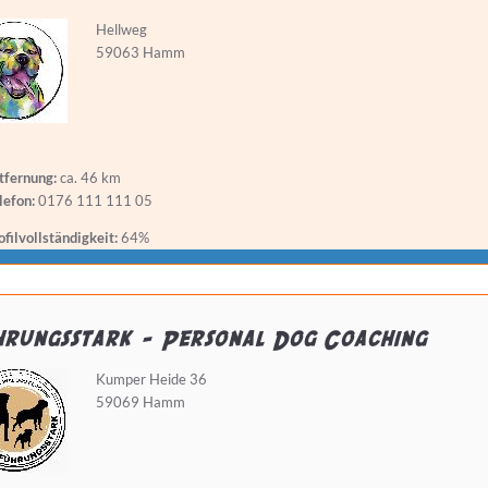
Hellweg
59063 Hamm
tfernung:
ca. 46 km
lefon:
0176 111 111 05
filvollständigkeit:
64%
hrungsstark - Personal Dog Coaching
Kumper Heide 36
59069 Hamm