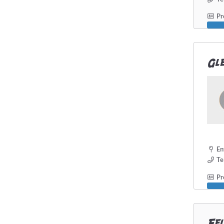
Pro
Gle
En
Te
Pro
Fe