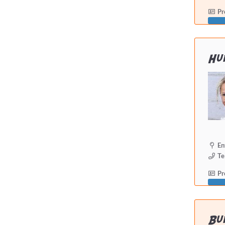
Pro
Hundeschule...
hat Zertifizierungen
Hu
hat Weiterbildungen
macht Hausbesuche
Selbstständig seit mindestens
En
Te
Pro
Detailsuche starten
Bun