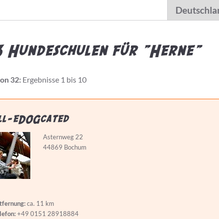
 Hundeschulen für "Herne"
von 32:
Ergebnisse 1 bis 10
ll-eDOGcated
Asternweg 22
44869 Bochum
tfernung:
ca. 11 km
lefon:
+49 0151 28918884