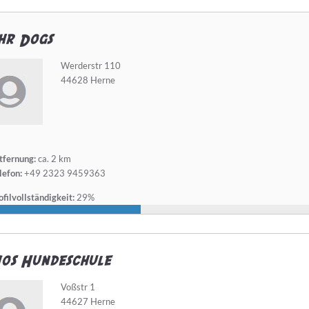
hr Dogs
Werderstr 110
44628 Herne
tfernung:
ca. 2 km
lefon:
+49 2323 9459363
filvollständigkeit:
29%
os Hundeschule
Voßstr 1
44627 Herne