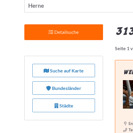
313
Detailsuche
Seite 1 
Suchradius
Suche auf Karte
we
Bietet Leistung
Bundesländer
Städte
Preis pro Stunde max.
En
Te