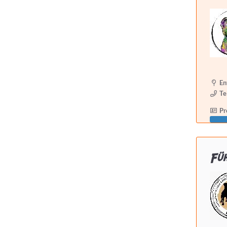
En
Te
Pro
Fü