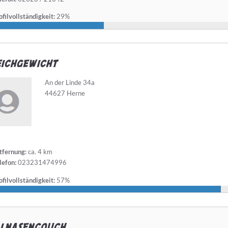
filvollständigkeit:
29%
ichgewicht
An der Linde 34a
44627 Herne
tfernung:
ca. 4 km
lefon:
023231474996
filvollständigkeit:
57%
llnasencouch