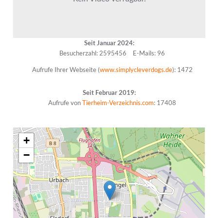
Seit Januar 2024:
Besucherzahl: 2595456
E-Mails: 96
Aufrufe Ihrer Webseite (
www.simplycleverdogs.de
): 1472
Seit Februar 2019:
Aufrufe von
Tierheim-Verzeichnis.com
: 17408
+
−