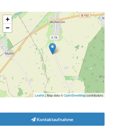
+
−
Leaflet
| Map data ©
OpenStreetMap
contributors
Kontaktaufnahme