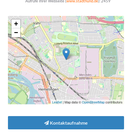
Aufrufe Ihrer Webseite (
www.stadthund.de
): 2459
+
−
Leaflet
| Map data ©
OpenStreetMap
contributors
Kontaktaufnahme