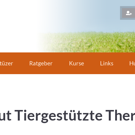
H
tüzer
Ratgeber
Kurse
Links
Hu
tut Tiergestützte The