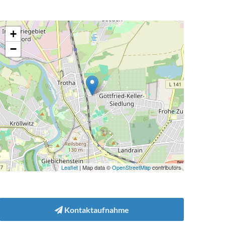
+
−
Leaflet
| Map data ©
OpenStreetMap
contributors
Kontaktaufnahme