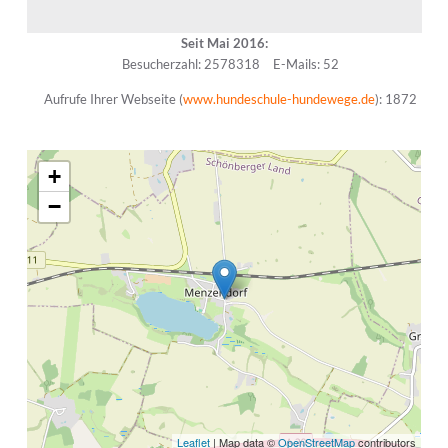
Seit Mai 2016:
Besucherzahl: 2578318
E-Mails: 52
Aufrufe Ihrer Webseite (
www.hundeschule-hundewege.de
): 1872
+
−
Leaflet
| Map data ©
OpenStreetMap
contributors