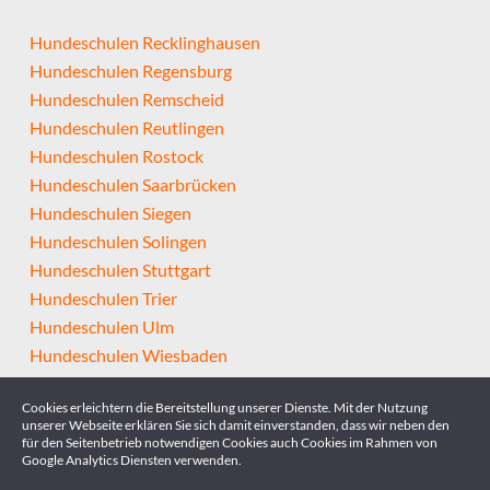
Hundeschulen Recklinghausen
Hundeschulen Regensburg
Hundeschulen Remscheid
Hundeschulen Reutlingen
Hundeschulen Rostock
Hundeschulen Saarbrücken
Hundeschulen Siegen
Hundeschulen Solingen
Hundeschulen Stuttgart
Hundeschulen Trier
Hundeschulen Ulm
Hundeschulen Wiesbaden
Hundeschulen Wolfsburg
Cookies erleichtern die Bereitstellung unserer Dienste. Mit der Nutzung
Hundeschulen Wuppertal
unserer Webseite erklären Sie sich damit einverstanden, dass wir neben den
Hundeschulen Würzburg
für den Seitenbetrieb notwendigen Cookies auch Cookies im Rahmen von
Google Analytics Diensten verwenden.