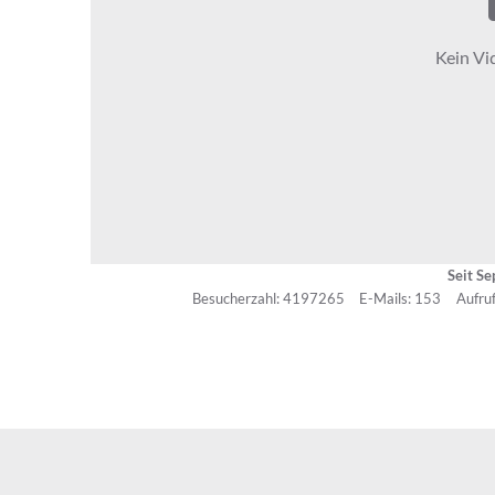
Seit S
Besucherzahl: 4197265
E-Mails: 153
Aufruf