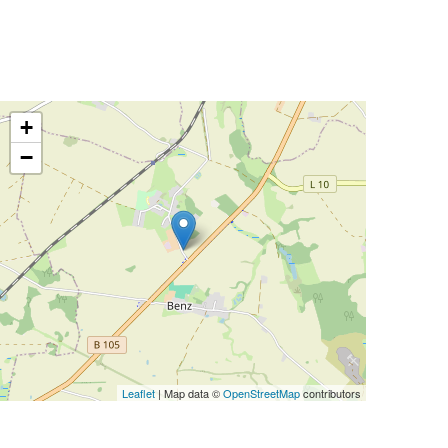
+
−
Leaflet
| Map data ©
OpenStreetMap
contributors