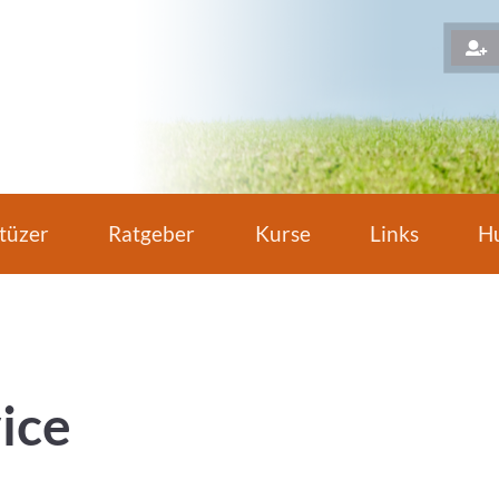
H
tüzer
Ratgeber
Kurse
Links
Hu
ice