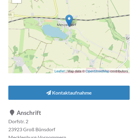
Leaflet
| Map data ©
OpenStreetMap
contributors
Kontaktaufnahme
Anschrift
Dorfstr. 2
23923 Groß Bünsdorf
Mecklenburg-Vorpommern