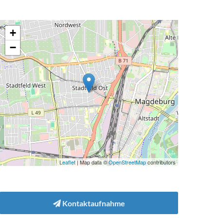
+
−
Leaflet
| Map data ©
OpenStreetMap
contributors
Kontaktaufnahme