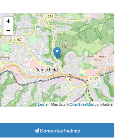
+
−
Leaflet
| Map data ©
OpenStreetMap
contributors
Kontaktaufnahme