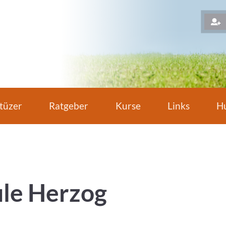
H
tüzer
Ratgeber
Kurse
Links
Hu
le Herzog