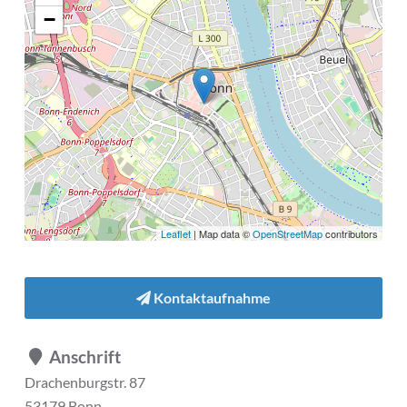
−
Leaflet
| Map data ©
OpenStreetMap
contributors
Kontaktaufnahme
Anschrift
Drachenburgstr. 87
53179 Bonn