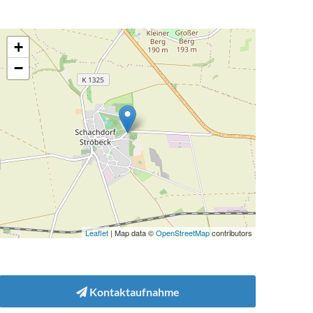
+
−
Leaflet
| Map data ©
OpenStreetMap
contributors
Kontaktaufnahme