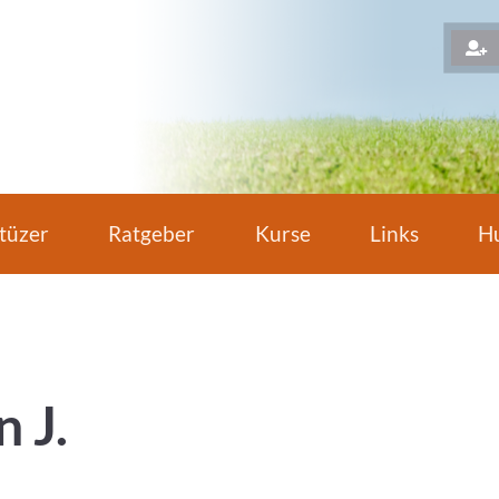
H
tüzer
Ratgeber
Kurse
Links
Hu
 J.