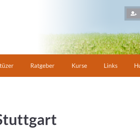
H
tüzer
Ratgeber
Kurse
Links
Hu
Stuttgart