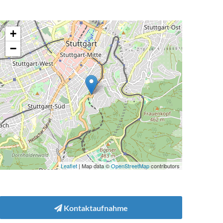
+
−
Leaflet
| Map data ©
OpenStreetMap
contributors
Kontaktaufnahme