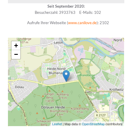
Seit September 2020:
Besucherzahl: 3933763
E-Mails: 102
Aufrufe Ihrer Webseite (
www.canilove.de
): 2102
+
−
Leaflet
| Map data ©
OpenStreetMap
contributors