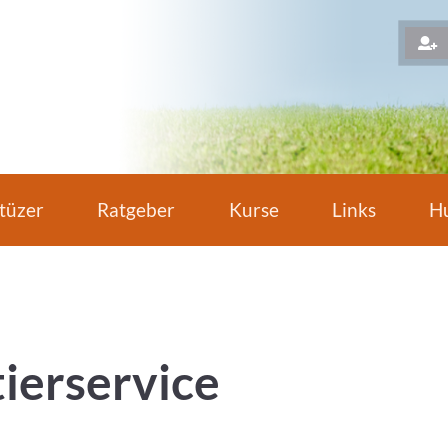
H
tüzer
Ratgeber
Kurse
Links
Hu
ierservice