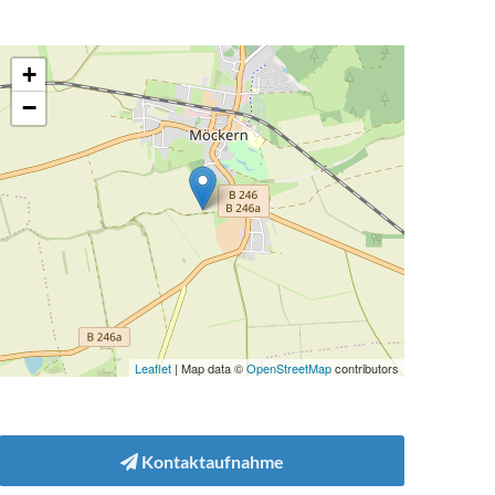
+
−
Leaflet
| Map data ©
OpenStreetMap
contributors
Kontaktaufnahme