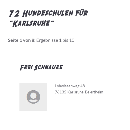
72 Hundeschulen für
"Karlsruhe"
Bietet Leistung
Seite 1 von 8:
Ergebnisse 1 bis 10
Preis pro Stunde max.
Frei Schnauze
Hundeschule...
Lohwiesenweg 48
76135 Karlsruhe-Beiertheim
hat Zertifizierungen
hat Weiterbildungen
macht Hausbesuche