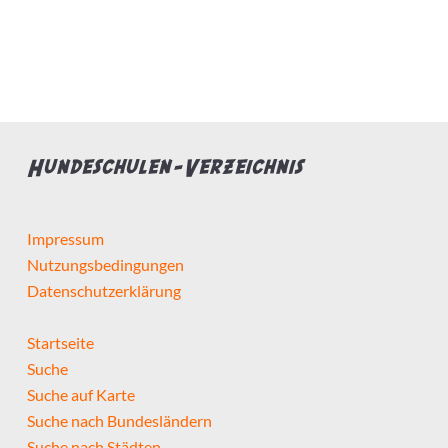
Bietet Leistung
Preis pro Stunde max.
Hundeschulen-Verzeichnis
Impressum
Nutzungsbedingungen
Hundeschule...
Datenschutzerklärung
hat Zertifizierungen
Startseite
Suche
hat Weiterbildungen
Suche auf Karte
Suche nach Bundesländern
macht Hausbesuche
Suche nach Städten