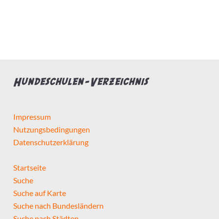
Bietet Leistung
Preis pro Stunde max.
Hundeschulen-Verzeichnis
Impressum
Nutzungsbedingungen
Hundeschule...
Datenschutzerklärung
hat Zertifizierungen
Startseite
Suche
hat Weiterbildungen
Suche auf Karte
Suche nach Bundesländern
macht Hausbesuche
Suche nach Städten