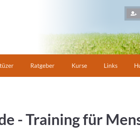
H
tüzer
Ratgeber
Kurse
Links
Hu
e - Training für Men