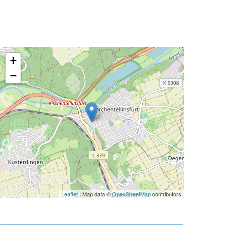
+
−
Leaflet
| Map data ©
OpenStreetMap
contributors