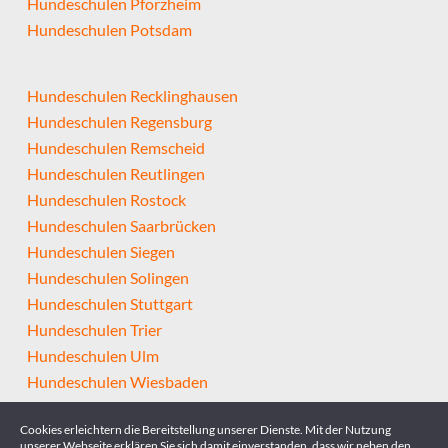
Hundeschulen Pforzheim
Hundeschulen Potsdam
Hundeschulen Recklinghausen
Hundeschulen Regensburg
Hundeschulen Remscheid
Hundeschulen Reutlingen
Hundeschulen Rostock
Hundeschulen Saarbrücken
Hundeschulen Siegen
Hundeschulen Solingen
Hundeschulen Stuttgart
Hundeschulen Trier
Hundeschulen Ulm
Hundeschulen Wiesbaden
Hundeschulen Wolfsburg
Cookies erleichtern die Bereitstellung unserer Dienste. Mit der Nutzung
Hundeschulen Wuppertal
unserer Webseite erklären Sie sich damit einverstanden, dass wir neben den