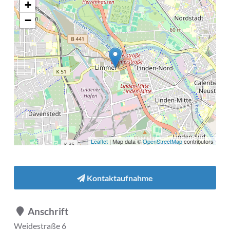
+
−
Leaflet
| Map data ©
OpenStreetMap
contributors
Kontaktaufnahme
Anschrift
Weidestraße 6