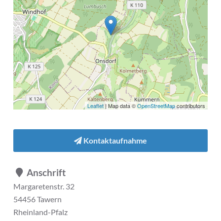
Leaflet
| Map data ©
OpenStreetMap
contributors
Kontaktaufnahme
Anschrift
Margaretenstr. 32
54456 Tawern
Rheinland-Pfalz