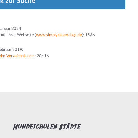
k zur Suche
Januar 2024:
rufe Ihrer Webseite (
www.simplycleverdogs.de
): 1536
Februar 2019:
eim-Verzeichnis.com
: 20416
Hundeschulen Städte