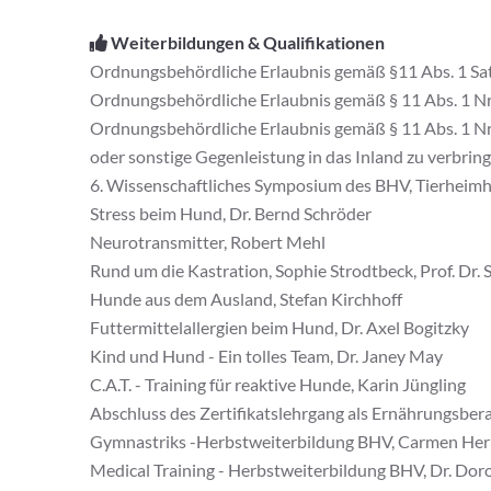
Weiterbildungen & Qualifikationen
Ordnungsbehördliche Erlaubnis gemäß §11 Abs. 1 Satz
Ordnungsbehördliche Erlaubnis gemäß § 11 Abs. 1 Nr. 
Ordnungsbehördliche Erlaubnis gemäß § 11 Abs. 1 Nr
oder sonstige Gegenleistung in das Inland zu verbrin
6. Wissenschaftliches Symposium des BHV, Tierheimhu
Stress beim Hund, Dr. Bernd Schröder
Neurotransmitter, Robert Mehl
Rund um die Kastration, Sophie Strodtbeck, Prof. Dr.
Hunde aus dem Ausland, Stefan Kirchhoff
Futtermittelallergien beim Hund, Dr. Axel Bogitzky
Kind und Hund - Ein tolles Team, Dr. Janey May
C.A.T. - Training für reaktive Hunde, Karin Jüngling
Abschluss des Zertifikatslehrgang als Ernährungsber
Gymnastriks -Herbstweiterbildung BHV, Carmen Heri
Medical Training - Herbstweiterbildung BHV, Dr. Do