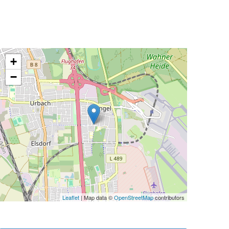
+
−
Leaflet
| Map data ©
OpenStreetMap
contributors