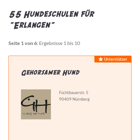
55 Hundeschulen für
"Erlangen"
Bietet Leistung
Seite 1 von 6:
Ergebnisse 1 bis 10
Preis pro Stunde max.
Unterstützer
Gehorsamer Hund
Hundeschule...
Füchtbauerstr. 5
90409 Nürnberg
hat Zertifizierungen
hat Weiterbildungen
macht Hausbesuche