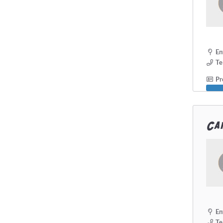
En
Te
Pro
Can
En
Te