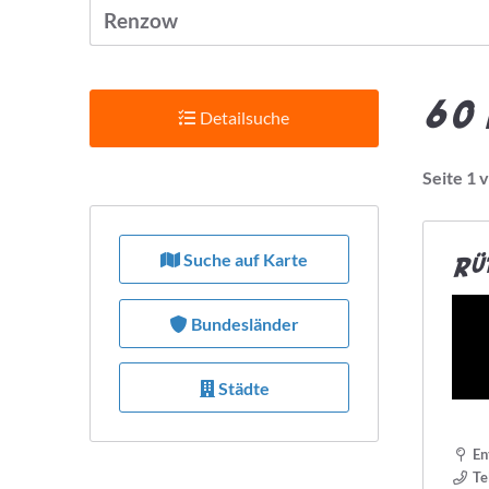
60 
Detailsuche
Seite 1 
Suchradius
Suche auf Karte
Rüt
Bietet Leistung
Bundesländer
Städte
Preis pro Stunde max.
En
Te