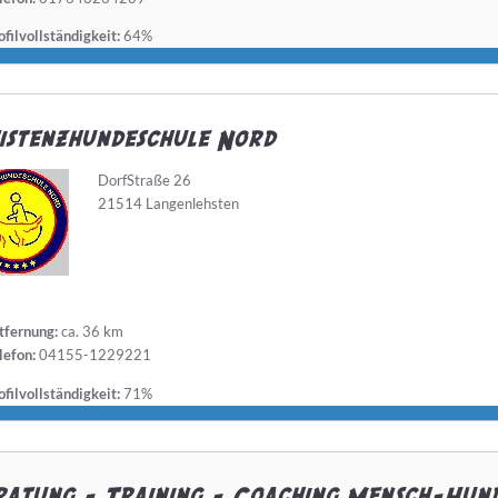
filvollständigkeit:
64%
istenzhundeschule Nord
DorfStraße 26
21514 Langenlehsten
tfernung:
ca. 36 km
lefon:
04155-1229221
filvollständigkeit:
71%
atung - Training - Coaching Mensch-Hund