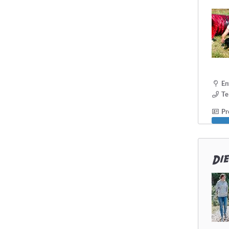
En
Te
Pro
Di