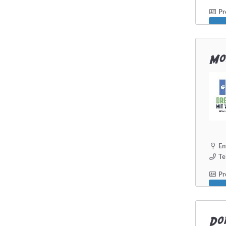
Pro
Hundeschule...
hat Zertifizierungen
Mob
hat Weiterbildungen
macht Hausbesuche
Selbstständig seit mindestens
En
Te
Pro
Detailsuche starten
Dor