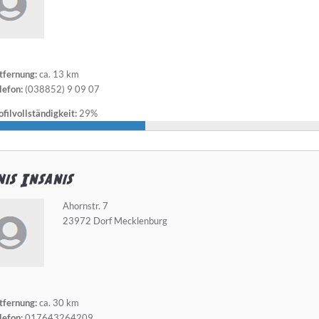
tfernung:
ca. 13 km
lefon:
(038852) 9 09 07
filvollständigkeit:
29%
is Insanis
Ahornstr. 7
23972 Dorf Mecklenburg
tfernung:
ca. 30 km
lefon:
017643264209