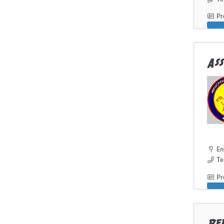
Pro
Ass
En
Te
Pro
Ber