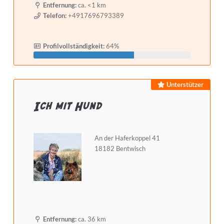
Entfernung:
ca. <1 km
Telefon:
+4917696793389
Selbstständig seit mindestens
Profilvollständigkeit:
64%
Detailsuche starten
Unterstützer
Ich mit Hund
An der Haferkoppel 41
18182 Bentwisch
Entfernung:
ca. 36 km