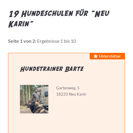
19 Hundeschulen für "Neu
Karin"
Bietet Leistung
Seite 1 von 2:
Ergebnisse 1 bis 10
Preis pro Stunde max.
Unterstützer
Hundetrainer Bartz
Hundeschule...
Gartenweg, 5
18233 Neu Karin
hat Zertifizierungen
hat Weiterbildungen
macht Hausbesuche