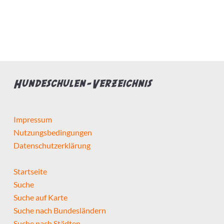
Bietet Leistung
Preis pro Stunde max.
Hundeschulen-Verzeichnis
Impressum
Nutzungsbedingungen
Hundeschule...
Datenschutzerklärung
hat Zertifizierungen
Startseite
Suche
hat Weiterbildungen
Suche auf Karte
Suche nach Bundesländern
macht Hausbesuche
Suche nach Städten