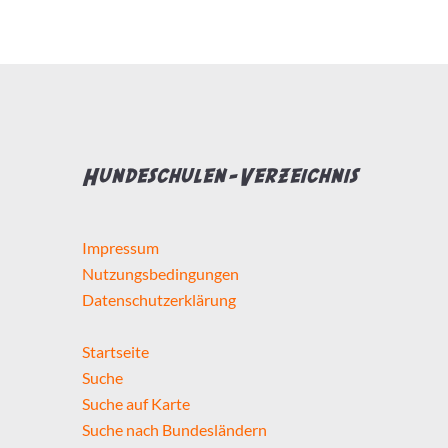
Hundeschule...
hat Zertifizierungen
hat Weiterbildungen
Hundeschulen-Verzeichnis
macht Hausbesuche
Impressum
Selbstständig seit mindestens
Nutzungsbedingungen
Datenschutzerklärung
Startseite
Suche
Detailsuche starten
Suche auf Karte
Suche nach Bundesländern