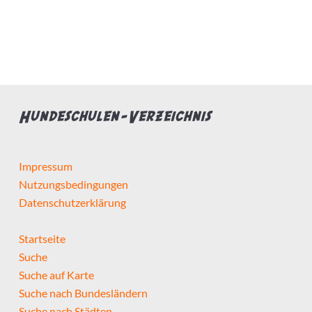
Bietet Leistung
Preis pro Stunde max.
Hundeschulen-Verzeichnis
Impressum
Nutzungsbedingungen
Hundeschule...
Datenschutzerklärung
hat Zertifizierungen
Startseite
Suche
hat Weiterbildungen
Suche auf Karte
Suche nach Bundesländern
macht Hausbesuche
Suche nach Städten